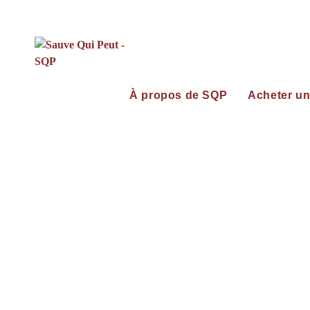
Helska : un cœur de trotteur
< Retour à l’accueil
À propos de SQP
Acheter un