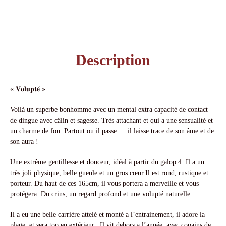
Description
« 𝐕𝐨𝐥𝐮𝐩𝐭𝐞́ »
Voilà un superbe bonhomme avec un mental extra capacité de contact
de dingue avec câlin et sagesse. Très attachant et qui a une sensualité et
un charme de fou. Partout ou il passe…. il laisse trace de son âme et de
son aura !
Une extrême gentillesse et douceur, idéal à partir du galop 4. Il a un
très joli physique, belle gueule et un gros cœur.Il est rond, rustique et
porteur. Du haut de ces 165cm, il vous portera a merveille et vous
protégera. Du crins, un regard profond et une volupté naturelle.
Il a eu une belle carrière attelé et monté a l’entrainement, il adore la
plage, et sera top en extérieur. Il vit dehors a l’année, avec copains de