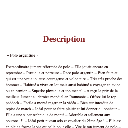
Description
» 𝐏𝐨𝐥𝐨 𝐚𝐫𝐠𝐞𝐧𝐭𝐢𝐧𝐞 »
Extraordinaire jument réformée de polo – Elle jouait encore en
septembre – Rustique et porteuse – Race polo argentin – Bien faite et
qui est une vraie joueuse courageuse et volontaire – Très très proche des
hommes – Habitué a vivre en lot mais aussi habitué a voyager en avion
ou en camion – Superbe physique et top mental – A reçu le prix de la
meilleur Jument au dernier mondial en Roumanie – Offrez lui le top
paddock – Facile a monté regardez la vidéo – Bien sur interdite de
repise de match – Idéal pour se faire plaisir et lui donner du bonheur –
Elle a une super technique de monté – Adorable et tellement aux
boutons !!! – Idéal petit niveau ado et cavalier du 2ème âge ! – Elle est
en pleine forme la vie est belle pour elle – Vite le top jument de polo –