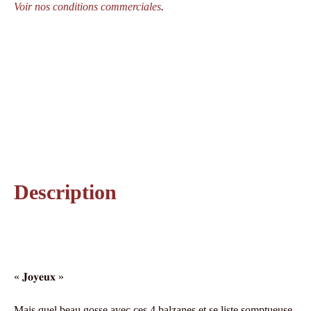
Voir nos conditions commerciales
.
Description
« 𝐉𝐨𝐲𝐞𝐮𝐱 »
Mais quel beau gosse avec ces 4 balzanes et se liste somptueuse