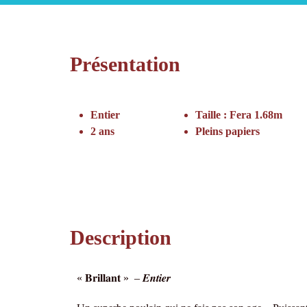
Présentation
Entier
Taille : Fera 1.68m
2 ans
Pleins papiers
Description
« 𝐁𝐫𝐢𝐥𝐥𝐚𝐧𝐭 » – 𝑬𝒏𝒕𝒊𝒆𝒓