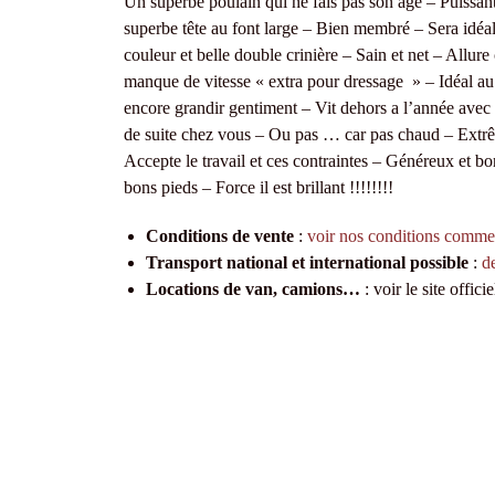
Un superbe poulain qui ne fais pas son age – Puissan
superbe tête au font large – Bien membré – Sera id
couleur et belle double crinière – Sain et net – Allur
manque de vitesse « extra pour dressage » – Idéal au
encore grandir gentiment – Vit dehors a l’année avec 
de suite chez vous – Ou pas … car pas chaud – Extrêm
Accepte le travail et ces contraintes – Généreux et b
bons pieds – Force il est brillant !!!!!!!!
Conditions de vente
:
voir nos conditions comme
Transport national et international possible
:
d
Locations de van, camions…
: voir le site offici