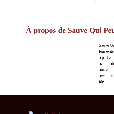
À propos de Sauve Qui Pe
Sauve Qui
leur évit
à part en
acteurs d
aux équid
aventure 
idéal qui