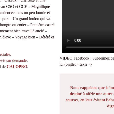
t – Osseux – Carrossé et une
éal au CSO et CCE – Magnifique
e cadencée mais un peu lourde et
 sport – Un grand loulou qui va
hongre ou entier – Peut être castré
ement bien travaillé attelé –
on élève – Voyage bien – Déféré et
rciales
.
VIDEO Facebook : Supprimez ce tex
evis sur demande
.
ici (onglet « texte »)
el de
GALOPRO
.
Nous rappelons que le b
destiné à offrir une autre
courses, en leur évitant l’ab
dig