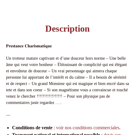
Description
𝐏𝐫𝐞𝐬𝐭𝐚𝐧𝐜𝐞 𝐂𝐡𝐚𝐫𝐢𝐬𝐦𝐚𝐭𝐢𝐪𝐮𝐞
Un trotteur mature captivant et d’une douceur hors norme – Une belle
âme qui veut votre bonheur – Éblouissant de complicité qui est élégant
et envoûteur de douceur – Un vrai personnage qui aimera chaque
personne lui apportant de l’intérêt et du calme – Il a besoin de sérénité
et de respect – Un grand Monsieur qui est magique et bien encré dans sa
tete et dans son coeur – Si son magnétisme vous a convaincue et touché
venez le chercher !!!!!!!!!!!!!!!!! – Pour son physique pas de
commentaires juste regardez …..
—
Conditions de vente
:
voir nos conditions commerciales
.
Transport national et international possible
:
devis sur