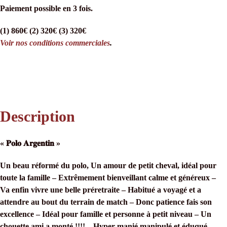
Paiement possible en 3 fois.
(1) 860€ (2) 320€ (3) 320€
Voir nos conditions commerciales
.
Description
« 𝐏𝐨𝐥𝐨 𝐀𝐫𝐠𝐞𝐧𝐭𝐢𝐧 »
Un beau réformé du polo, Un amour de petit cheval, idéal pour
toute la famille – Extrêmement bienveillant calme et généreux –
Va enfin vivre une belle préretraite – Habitué a voyagé et a
attendre au bout du terrain de match – Donc patience fais son
excellence – Idéal pour famille et personne à petit niveau – Un
chouette ami a monté !!!! – Hyper manié manipulé et éduqué –