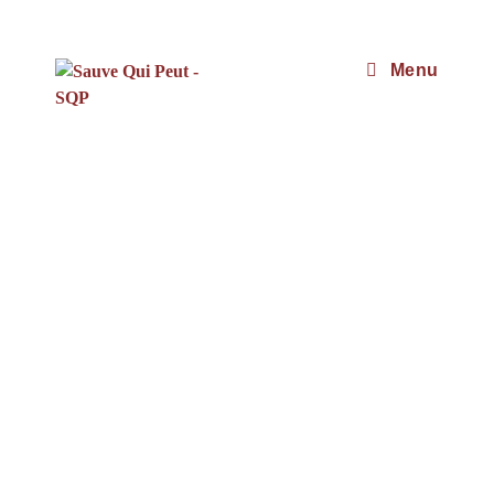
BATERIA
Menu
* Déjà Vendu
*
Polo Argentin
PP de 16 ans