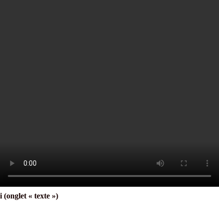
i (onglet « texte »)